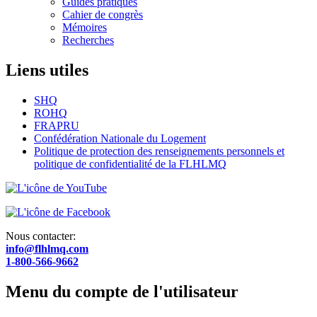
Guides pratiques
Cahier de congrès
Mémoires
Recherches
Liens utiles
SHQ
ROHQ
FRAPRU
Confédération Nationale du Logement
Politique de protection des renseignements personnels et
politique de confidentialité de la FLHLMQ
Nous contacter:
info@flhlmq.com
1-800-566-9662
Menu du compte de l'utilisateur