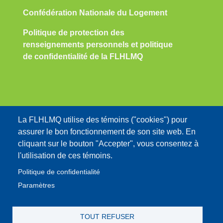
Confédération Nationale du Logement
Politique de protection des
renseignements personnels et politique
de confidentialité de la FLHLMQ
Nous contacter:
La FLHLMQ utilise des témoins ("cookies") pour
assurer le bon fonctionnement de son site web. En
info@flhlmq.com
cliquant sur le bouton "Accepter", vous consentez à
1-800-566-9662
l'utilisation de ces témoins.
Politique de confidentialité
Paramètres
MENU DU COMPTE DE L'UTILISATEUR
TOUT REFUSER
Se connecter