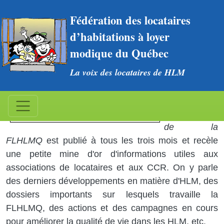
Aller au contenu principal
Fédération des locataires 
d’habitations à loyer 
modique du Québec
La voix des locataires de HLM
Bulletin
Le
Bulletin
de la
FLHLMQ
est publié à tous les trois mois et recèle
une petite mine d'or d'informations utiles aux
associations de locataires et aux CCR. On y parle
des derniers développements en matière d'HLM, des
dossiers importants sur lesquels travaille la
FLHLMQ, des actions et des campagnes en cours
pour améliorer la qualité de vie dans les HLM, etc.