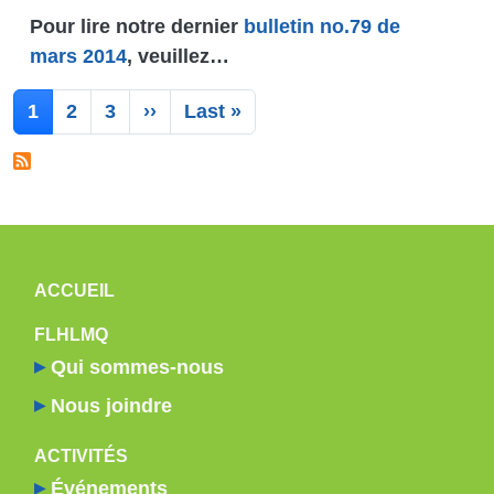
Pour lire notre dernier
bulletin no.79 de
mars 2014
, veuillez…
Pagination
Page suivante
Dernière page
1
2
3
››
Last »
NAVIGATION PRINCIPALE
ACCUEIL
FLHLMQ
Qui sommes-nous
Nous joindre
ACTIVITÉS
Événements